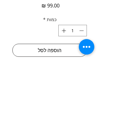
מחיר
כמות
*
הוספה לסל
לקנייה מהירה
עגילי חישוק עשויים בדוגמת שרשרת גורמט,
מצופים זהב 24K.
מתכת: מזק מצופה זהב 24K
גובה: 2.3 ס"מ
רוחב: 0.8 ס"מ