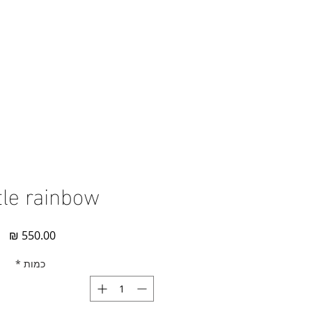
tle rainbow
מח
כמות
*